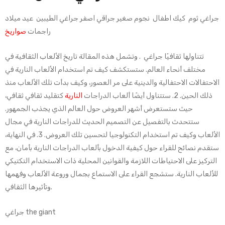
جراغي ثوم كيك اطفال نجوم صغير جراقي اصفر جراغي الطيبين عيد ميلاد
راجمات
صواريخ
تتناولها ثقافيًا جراغي . وتشمل هذه المقالة تاريخ الألعاب الثقافية في
مختلف أنحاء العالم. ستستكشف كيف تم استخدام الألعاب النارية في
الاحتفالات الاحتفالية والدينية على مر العصور، وكيف بدأت تلك الألعاب منذ
ذلك الحين. 2. ستتناول أيضًا ألعاب الدراجات
النارية
كتقليد ثقافي ثقافي،
حيث ستستعرض أشهر العروض حول العالم الذي يجذب الجمهور.
ستتحدث بالتفصيل عن التصميم الحديث للدراجات النارية في مجال
الألعاب وكيف تم استخدام التكنولوجيا لتحسين تلك العروض. 3. في النهاية،
ستقدم نصائح للقراء حول كيفية الدخول بألعاب الدراجات النارية بأمان، مع
التركيز على الاحتياطات اللازمة والقوانين المحلية ذات الاستخدام التكتيكي
للألعاب النارية. ستشجع القراء على الاستماع بجمال وروعة الألعاب وفهمها
وتأثيرها الثقافي.
جراغي the giant