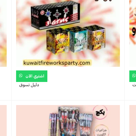
اشتري الآن
يت
دليل تسوق