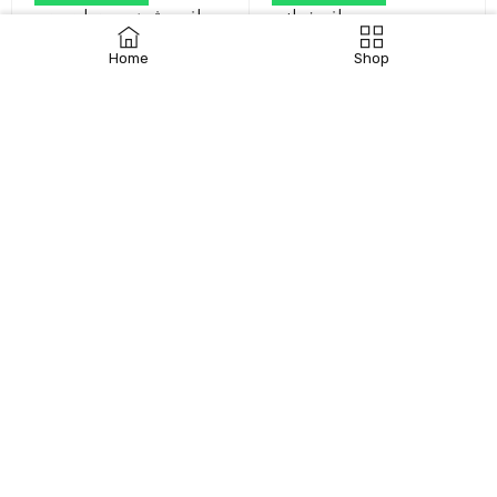
جراغي نحله
جراغي مشهد بصري لجميع
الأعمار
Home
Shop
اشتري الآن
اشتري الآن
جراغيات | العاب ناريه |
جراغيات - جراغي - العاب
جراغي | جراقيات | جراقي |
ناريه - طراطيع الكويت -
جراخيات |
شراخيات