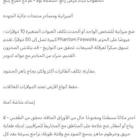
الخطوات لبناء عرض رائع. السلامة أولاً – ثم دع المرح يتبع.
الميزانية ومصادر منتجات عالية الجودة
ضع ميزانية للشخص الواحد أو الحدث.تكلف العبوات الصغيرة 10 دولارات ؛
كبيرة تصل إلى 50 دولارًا. تقدم Phantom Fireworks عروضًا على الحزم.
تسوق مبكرًا لعرقلة المبيعات. تحقق من التواريخ – قد يتلاشى المخزون
القديم. شراء من المتاجر مع عوائد لدودز.
مقارنة: تكلف الطائرات أكثر ولكن نجاح باهر الحشود.
حفظ: أنواع الأرض تمتد الدولارات للعائلات.
إعداد شاشة آمنة
اختر مكانًا مسطحًا ومفتوحًا خالٍ من الأوراق الجافة. تحقق من الطقس – لا
رياح أو أمطار. ضع علامة على المناطق مع المخاريط للمراقبين. لديك طفاية
حريق وخرطوم جاهز. يدمج الضوء مع ولاعة طويلة. تراجع بسرعة بعد كل