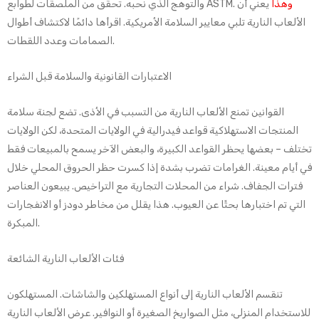
وهذا
يعني أن
والتوهج الذي نحبه. تحقق من الملصقات لطوابع ASTM.
الألعاب النارية تلبي معايير السلامة الأمريكية. اقرأها دائمًا لاكتشاف أطوال
الصمامات وعدد اللقطات.
الاعتبارات القانونية والسلامة قبل الشراء
القوانين تمنع الألعاب النارية من التسبب في الأذى. تضع لجنة سلامة
المنتجات الاستهلاكية قواعد فيدرالية في الولايات المتحدة، لكن الولايات
تختلف – بعضها يحظر القواعد الكبيرة، والبعض الآخر يسمح بالمبيعات فقط
في أيام معينة. الغرامات تضرب بشدة إذا كسرت حظر الحروق المحلي خلال
فترات الجفاف. شراء من المحلات التجارية مع التراخيص. يبيعون العناصر
التي تم اختبارها بحثًا عن العيوب. هذا يقلل من مخاطر دودز أو الانفجارات
المبكرة.
فئات الألعاب النارية الشائعة
تنقسم الألعاب النارية إلى أنواع المستهلكين والشاشات. المستهلكون
للاستخدام المنزلي، مثل الصواريخ الصغيرة أو النوافير. عرض الألعاب النارية