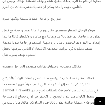
ضعها في دلو مع الرمال. هذا يبقيها ثابتة ويوقف النصائح. تهدف، وليس في
الناس. حزمة واحدة يمكن أن تعطيك عشر طلقات من الفرح.
صواريخ الزجاجة: خطوط بسيطة ولكنها مثيرة
هؤلاء الرجال الصغار يضغطون مثل نجوم الرماية عصا واحدة مع فتيل
تطلق من زجاجة. أنها خط 100 قدم عالية مع صافرة والانفجار. غالبًا ما تبدأ
إعدادات الهواة بها للحصول على إثارة سهلة. استخدم زجاجة صودا قديمة
نصف مدفونة في التراب. ابتعد عن الأشجار أو الناس. سرعتها تجعل
الحشود تهتف بصوت عال.
قذائف متعددة الاختراق: نظارات متعددة المراحل متفجرة
قذائف مثل هذه تذهب كبيرة مع طبقات من رشقات نارية. أولاً، ترتفع
القذيفة. ثم ينقسم إلى أصغر منها التي البوب مرة أخرى. تستخدمها
Zambelli Fireworks في شاشات العرض الاحترافية للحظات نجاح باهر.
تتحول الألوان من اللون الوردي إلى الأبيض في ثوانٍ. تحتاج إلى مساحة
→
مفتوحة – منطقة صافية بطول 500 قدم للسلامة. إطلاق من أنابيب في