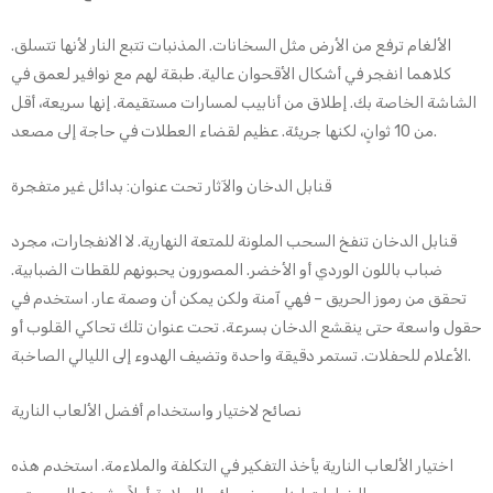
الألغام ترفع من الأرض مثل السخانات. المذنبات تتبع النار لأنها تتسلق.
كلاهما انفجر في أشكال الأقحوان عالية. طبقة لهم مع نوافير لعمق في
الشاشة الخاصة بك. إطلاق من أنابيب لمسارات مستقيمة. إنها سريعة، أقل
من 10 ثوانٍ، لكنها جريئة. عظيم لقضاء العطلات في حاجة إلى مصعد.
قنابل الدخان والآثار تحت عنوان: بدائل غير متفجرة
قنابل الدخان تنفخ السحب الملونة للمتعة النهارية. لا الانفجارات، مجرد
ضباب باللون الوردي أو الأخضر. المصورون يحبونهم للقطات الضبابية.
تحقق من رموز الحريق – فهي آمنة ولكن يمكن أن وصمة عار. استخدم في
حقول واسعة حتى ينقشع الدخان بسرعة. تحت عنوان تلك تحاكي القلوب أو
الأعلام للحفلات. تستمر دقيقة واحدة وتضيف الهدوء إلى الليالي الصاخبة.
نصائح لاختيار واستخدام أفضل الألعاب النارية
اختيار الألعاب النارية يأخذ التفكير في التكلفة والملاءمة. استخدم هذه