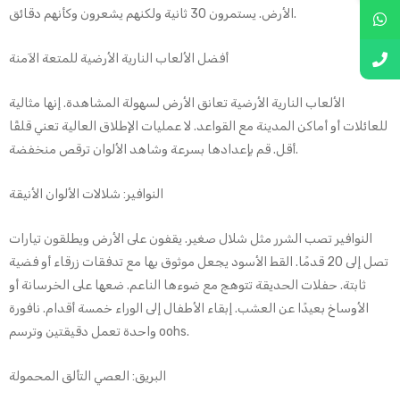
الأرض. يستمرون 30 ثانية ولكنهم يشعرون وكأنهم دقائق.
أفضل الألعاب النارية الأرضية للمتعة الآمنة
الألعاب النارية الأرضية تعانق الأرض لسهولة المشاهدة. إنها مثالية
للعائلات أو أماكن المدينة مع القواعد. لا عمليات الإطلاق العالية تعني قلقًا
أقل. قم بإعدادها بسرعة وشاهد الألوان ترقص منخفضة.
النوافير: شلالات الألوان الأنيقة
النوافير تصب الشرر مثل شلال صغير. يقفون على الأرض ويطلقون تيارات
تصل إلى 20 قدمًا. القط الأسود يجعل موثوق بها مع تدفقات زرقاء أو فضية
ثابتة. حفلات الحديقة تتوهج مع ضوءها الناعم. ضعها على الخرسانة أو
الأوساخ بعيدًا عن العشب. إبقاء الأطفال إلى الوراء خمسة أقدام. نافورة
واحدة تعمل دقيقتين وترسم oohs.
البريق: العصي التألق المحمولة