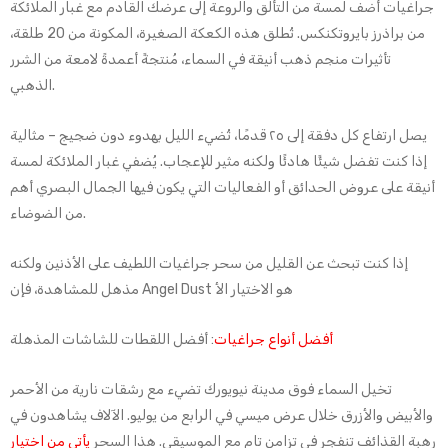
جراغيات أضف لمسة من التألق والروعة إلى عرضك القادم مع غبار الملائكة
من براذرز بايروتكنكس. تُطلق هذه الكعكة الصغيرة، المكونة من 20 طلقة،
تأثيرات منجم ذهب أنيقة في السماء، مُنتجةً أعمدةً لامعة من الشرر
الذهبي.
يصل ارتفاع كل دفقة إلى ٢٥ قدمًا، تُضيء الليل بهدوء دون ضجيج – مثالية
إذا كنت تفضل شيئًا هادئًا ولكنه مثير للإعجاب. يُضفي غبار الملائكة لمسة
أنيقة على عروض الحدائق أو الفعاليات التي يكون فيها الجمال البصري أهم
من الضوضاء.
إذا كنت تبحث عن القليل من سحر جراغيات اللطيف على الأذنين ولكنه
مذهل للمشاهدة، فإن Angel Dust هو الاختيار الأ
أفضل أنواع جراغيات
: أفضل اللقطات للشاشات المذهلة
تخيل السماء فوق مدينة نيويورك تضيء مع رشقات نارية من الأحمر
والأبيض والأزرق خلال عرض ميسي في الرابع من يوليو. الآلاف يشاهدون في
رهبة القذائف تنفجر في تزامن تام مع الموسيقى. هذا السحر
يأتي من اختيار